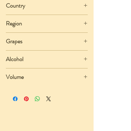
Country
France
Region
Pessac-Léognan (Graves, Bordeaux)
Grapes
Sémillon & Sauvignon Blanc
Alcohol
13%
Volume
750ml