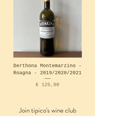
Derthona Montemarzino -
Solea Bianco - Ro
Roagna - 2019/2020/2021
Price
€ 125,00
Join tipico's wine club
Get updates on the newest arrivals,
limited editions and special events