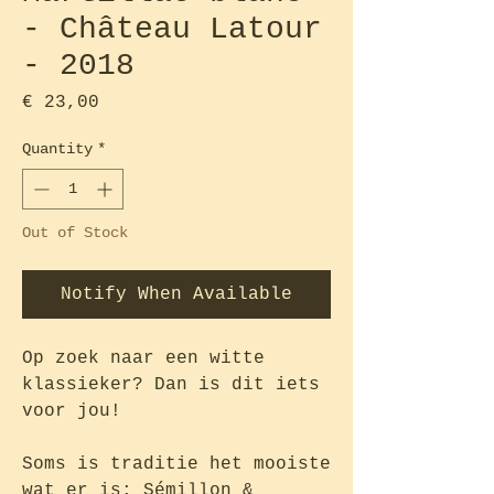
- Château Latour
- 2018
Price
€ 23,00
Quantity
*
Out of Stock
Notify When Available
Op zoek naar een witte
klassieker? Dan is dit iets
voor jou!
Soms is traditie het mooiste
wat er is: Sémillon &