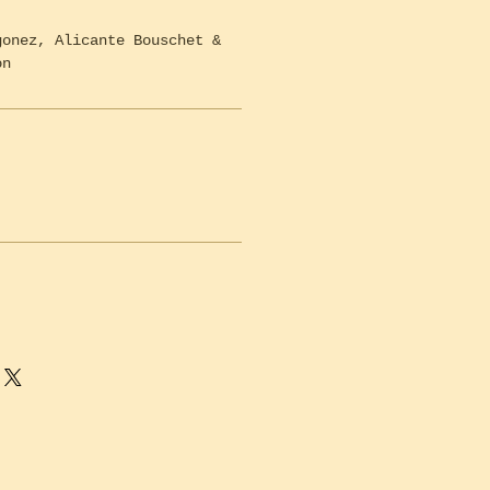
gonez, Alicante Bouschet &
on