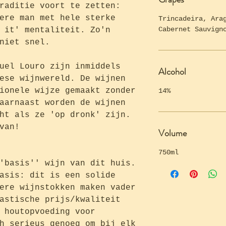
raditie voort te zetten:
ere man met hele sterke
Trincadeira, Ara
Cabernet Sauvign
 it' mentaliteit. Zo'n
niet snel.
uel Louro zijn inmiddels
Alcohol
ese wijnwereld. De wijnen
ionele wijze gemaakt zonder
14%
aarnaast worden de wijnen
ht als ze 'op dronk' zijn.
van!
Volume
750ml
'basis'' wijn van dit huis.
asis: dit is een solide
ere wijnstokken maken vader
astische prijs/kwaliteit
 houtopvoeding voor
h serieus genoeg om bij elk