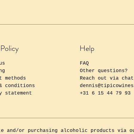
 Policy
Help
us
FAQ
ng
Other questions?
t methods
Reach out via chat
& conditions
dennis@tipicowines
y statement
+31 6 15 44 79 93
te and/or purchasing alcoholic products via o