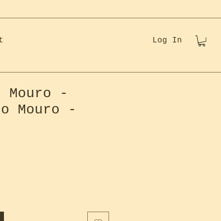
t
Log In
o Mouro -
do Mouro -