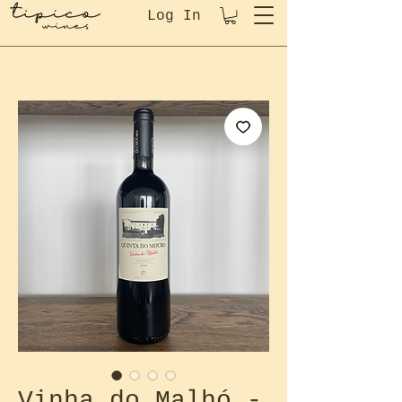
Log In
Vinha do Malhó -